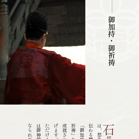
御加持・御祈祷
石