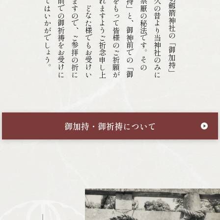
。
は
伝
「
祈
成
げ
た
は
な
切
劔
箭
神
社
の
「
御
加
持
」
、
悠
久
の
昔
よ
り
当
神
社
の
み
に
わ
る
禁
厭
の
秘
法
で
す
。
そ
の
御
加
持
」
と
、
御
神
前
で
の
「
御
祷
」
を
も
っ
て
皆
様
の
ご
祈
願
が
就
さ
れ
ま
す
よ
う
ご
祈
念
申
し
上
ま
す
。
ど
な
た
様
で
も
お
受
け
い
だ
け
ま
す
の
で
、
ご
参
拝
の
折
に
御
神
前
で
の
御
祈
祷
を
お
受
け
に
ら
れ
て
は
い
か
が
で
し
ょ
う
御加持・御祈祷について