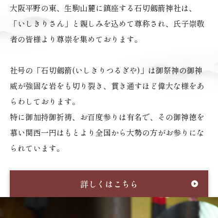
大阪平野の東、生駒山麓に鎮座する石切劔箭神社は、
「いしきりさん」と親しみを込めて尊称され、氏子崇敬
者の皆様より尊崇を集めております。
社号の「石切劔箭(いしきりつるぎや)」は
御祭神の御神
威が強固な岩をも切り裂き、貫き通すほど偉大な様をあ
らわしております。
特に御加持御祈祷、お百度参りは有名で、その御神徳を
慕い
関西一円はもとより全国から大勢の方がお参りにな
られています。
詳しくはこちら