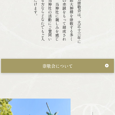
。
石
の
ま
る
た
会
切
崇
敬
会
は
、
大
正
十
三
年
に
切
劔
箭
大
神
様
を
崇
敬
す
る
多
く
方
々
の
赤
誠
を
も
っ
て
結
成
さ
れ
し
た
。
当
神
社
に
親
し
み
を
感
じ
方
、
当
神
社
の
活
動
に
ご
賛
同
い
だ
け
る
方
な
ら
ど
な
た
で
も
ご
入
い
た
だ
け
ま
す
崇敬会について