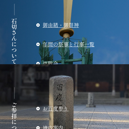
石切さんについて
御由緒・御祭神
年間の祭事と行事一覧
崇敬会
地図・交通案内
ご参拝について
お百度参り
境内案内