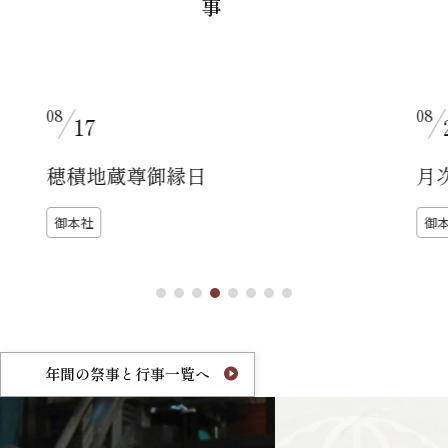
08
22
月次祭
御本社
上之社
8:00～
10:00～
年間の祭事と行事一覧へ