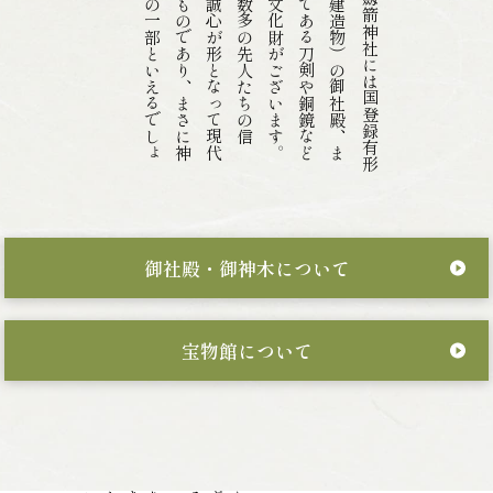
文
た
数
こ
仰
に
社
う
切
劔
箭
神
社
に
は
国
登
録
有
形
化
財
（
建
造
物
）
の
御
社
殿
、
ま
御
神
宝
で
あ
る
刀
剣
や
銅
鏡
な
ど
多
く
の
文
化
財
が
ご
ざ
い
ま
す
。
れ
ら
は
数
多
の
先
人
た
ち
の
信
、
そ
の
誠
心
が
形
と
な
っ
て
現
代
伝
わ
る
も
の
で
あ
り
、
ま
さ
に
神
の
歴
史
の
一
部
と
い
え
る
で
し
ょ
御社殿・御神木について
宝物館について