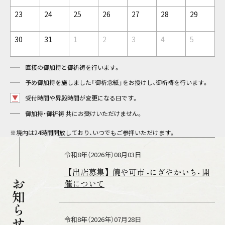
23
24
25
26
27
28
29
30
31
1
2
3
4
5
直接の御加持と御祈祷を行います。
予め御加持を施しました「御祈念紙」をお授けし、御祈祷を行います。
▼
受付時間や昇殿時間が変更になる日です。
御加持・御祈祷 共にお受けいただけません。
※境内は24時間開放しており、いつでもご参拝いただけます。
令和8年（2026年）08月03日
【出店募集】饒や可市 -にぎやかいち- 開
お知らせ
催について
令和8年（2026年）07月28日