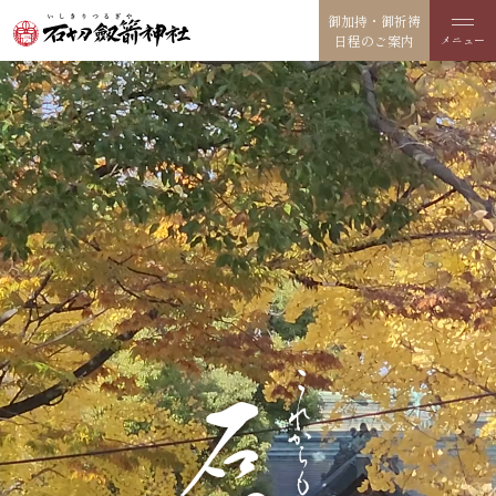
御加持・御祈祷
日程のご案内