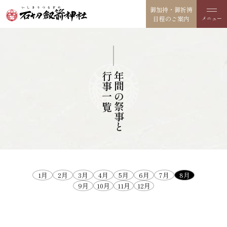
御加持・御祈祷
日程のご案内
行事一覧
年間の
祭事と
1月
2月
3月
4月
5月
6月
7月
8月
9月
10月
11月
12月