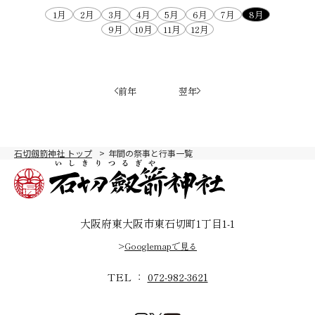
1月
2月
3月
4月
5月
6月
7月
8月
9月
10月
11月
12月
前年
翌年
石切劔箭神社 トップ
年間の祭事と行事一覧
大阪府東大阪市東石切町1丁目1-1
>
Googlemapで見る
TEL ：
072-982-3621