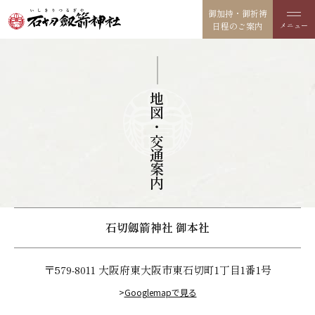
御加持・御祈祷
日程のご案内
地図・交通案内
石切劔箭神社 御本社
〒579-8011 大阪府東大阪市東石切町1丁目1番1号
>
Googlemapで見る