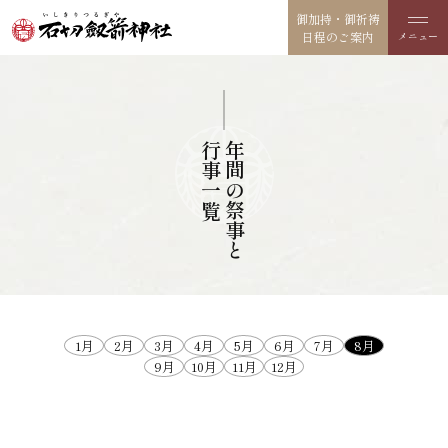
御加持・御祈祷
日程のご案内
行事一覧
年間の
祭事と
1月
2月
3月
4月
5月
6月
7月
8月
9月
10月
11月
12月