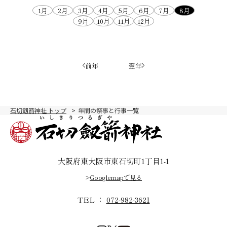
1月
2月
3月
4月
5月
6月
7月
8月
9月
10月
11月
12月
前年
翌年
石切劔箭神社 トップ
年間の祭事と行事一覧
大阪府東大阪市東石切町1丁目1-1
>
Googlemapで見る
TEL ：
072-982-3621