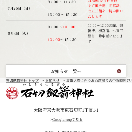
14:45頃から神事終了
9：00 ～ 11：30
まで御祈祷、初宮詣、
7月26日（日）
七五三詣を一時中断い
13：00 ～ 15：30
たします
10:00～12:00の間、御
9：00 ～
10：00
祈祷、初宮詣、七五三
8月4日（火）
詣を一時中断いたしま
12：00
～ 15：30
す
お知らせ一覧へ
石切劔箭神社 トップ
お知らせ
夏季大祭に伴うお百度参りの中断時間（7月2
大阪府東大阪市東石切町1丁目1-1
>
Googlemapで見る