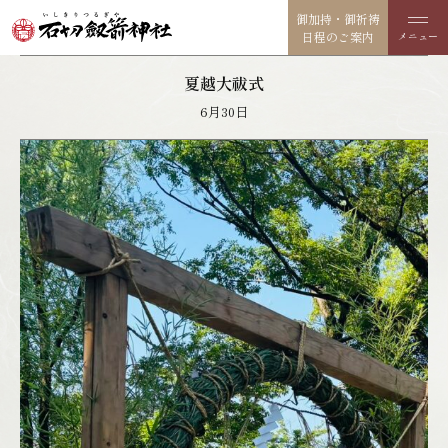
御加持・御祈祷
日程のご案内
夏越大祓式
6月30日