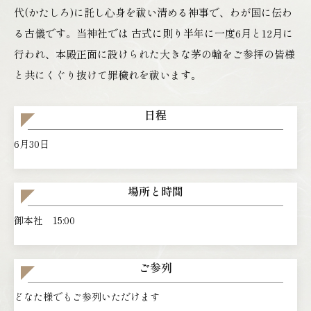
代(かたしろ)に託し心身を祓い清める神事で、わが国に伝わ
る古儀です。当神社では 古式に則り半年に一度6月と12月に
行われ、本殿正面に設けられた大きな茅の輪をご参拝の皆様
と共にくぐり抜けて罪穢れを祓います。
日程
6月30日
場所と時間
御本社 15:00
ご参列
どなた様でもご参列いただけます