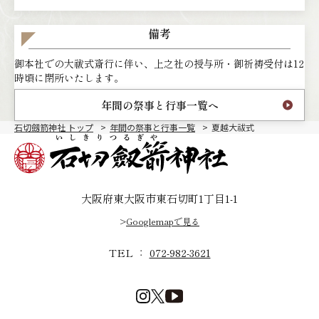
備考
御本社での大祓式斎行に伴い、上之社の授与所・御祈祷受付は12
時頃に閉所いたします。
年間の祭事と行事一覧へ
石切劔箭神社 トップ
年間の祭事と行事一覧
夏越大祓式
大阪府東大阪市東石切町1丁目1-1
>
Googlemapで見る
TEL ：
072-982-3621