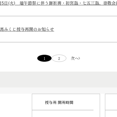
月5日(火) 端午節祭に伴う御祈祷・初宮詣・七五三詣、崇敬
馬みくじ授与再開のお知らせ
1
2
次へ
授与所 開所時間