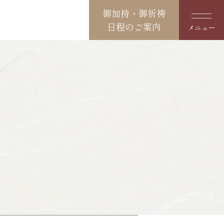
御加持・御祈祷
日程のご案内