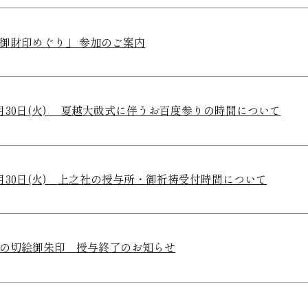
御財印めぐり」 参加のご案内
月30日(火) 夏越大祓式に伴うお百度参りの時間について
月30日(火) 上之社の授与所・御祈祷受付時間について
の切絵御朱印 授与終了のお知らせ