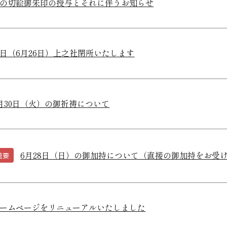
の切絵御朱印の授与とそれに伴うお知らせ
日（6月26日）上之社閉所いたします
月30日（火）の御祈祷について
6月28日（日）の御加持について（直接の御加持をお受
重要
ームページをリニューアルいたしました