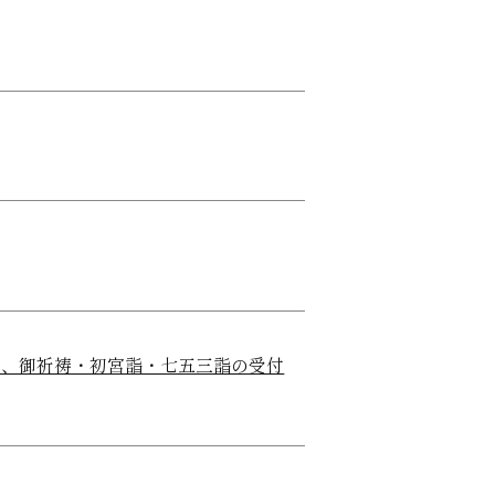
日）、御祈祷・初宮詣・七五三詣の受付