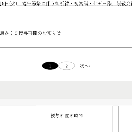
月5日(火) 端午節祭に伴う御祈祷・初宮詣・七五三詣、崇敬
馬みくじ授与再開のお知らせ
1
2
次へ
授与所 開所時間