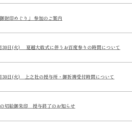
御財印めぐり」 参加のご案内
月30日(火) 夏越大祓式に伴うお百度参りの時間について
月30日(火) 上之社の授与所・御祈祷受付時間について
の切絵御朱印 授与終了のお知らせ