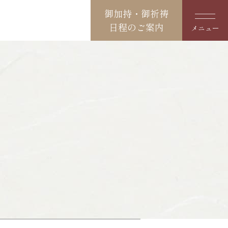
御加持・御祈祷
日程のご案内