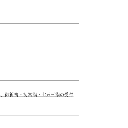
日）、御祈祷・初宮詣・七五三詣の受付