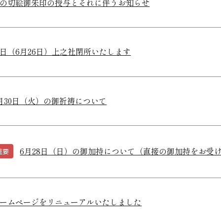
の切絵御朱印の授与とそれに伴うお知らせ
日（6月26日）上之社閉所いたします
月30日（火）の御祈祷について
6月28日（日）の御加持について（直接の御加持をお受
重要
ームページをリニューアルいたしました